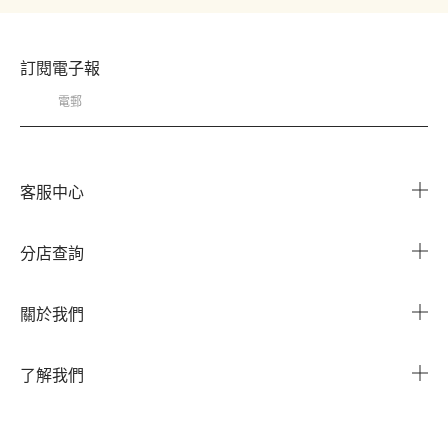
1
2
3
訂閱電子報
客服中心
常見問題
分店查詢
與我們聯繫
搜尋櫃點
關於我們
我的帳戶
企業資訊
我的訂單
了解我們
企業贈禮
運送服務
Instagram