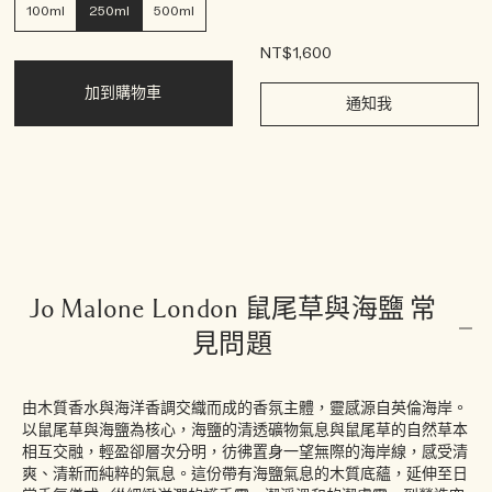
100ml
250ml
500ml
NT$1,600
加到購物車
通知我
Jo Malone London 鼠尾草與海鹽 常
見問題
由木質香水與海洋香調交織而成的香氛主體，靈感源自英倫海岸。
以鼠尾草與海鹽為核心，海鹽的清透礦物氣息與鼠尾草的自然草本
相互交融，輕盈卻層次分明，彷彿置身一望無際的海岸線，感受清
爽、清新而純粹的氣息。這份帶有海鹽氣息的木質底蘊，延伸至日