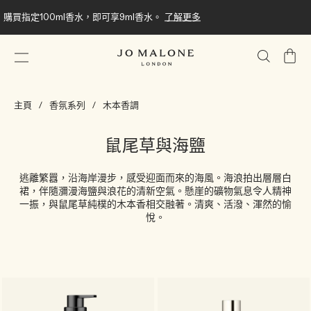
購買指定100ml香水，即可享9ml香水。
了解更多
我
的
購
主頁
香氛系列
木本香調
物
車
鼠尾草與海鹽
逃離繁囂，沿海岸漫步，感受迎面而來的海風。海浪拍出層層白
裙，伴隨瀰漫海鹽與浪花的清新空氣。懸崖的礦物氣息令人精神
一振，與鼠尾草純樸的木本香相交融著。清爽、活潑、渾然的愉
悅。