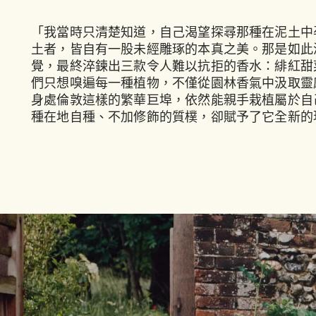
「我當時只清楚知道，自己渴望探尋那種在泥土中孕
土者，皆自有一股未經雕琢的本真之美。那是如此
覺，最終淬鍊出三款令人難以抗拒的香水：緋紅甜
們只想嗅遍每一種植物，不僅從園林香氣中汲取靈
身處倫敦這樣的繁華巨埠，依然能親手栽植屬於自
種在地自種、不加修飾的質樸，卻賦予了它全新的