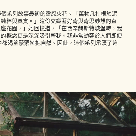
這整個系列故事最初的靈感火花。「萬物凡扎根於泥
的純粹與真實。」這份交織著好奇與奇思妙想的直
數座花園，」她回憶道，「在西辛赫斯特城堡時，我
園的概念更是深深吸引著我。我非常動容於人們即便
中都渴望緊緊擁抱自然。因此，這個系列承襲了這
」