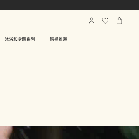
我
心
我
的
願
的
帳
清
購
沐浴和身體系列
贈禮推薦
戶
單
物
車