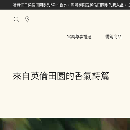
購買任二英倫田園系列30ml香水，即可享限定英倫田園系列雙入盒。
搜
尋
櫃
官網尊享禮遇
暢銷商品
點
來自英倫田園的香氣詩篇