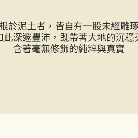
根於泥土者，皆自有一股未經雕
如此深邃豐沛，既帶著大地的沉穩
含著毫無修飾的純粹與真實