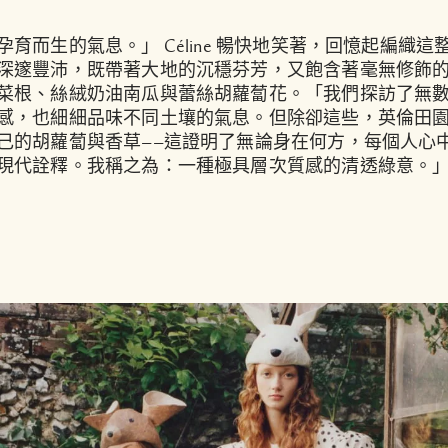
育而生的氣息。」 Céline 暢快地笑著，回憶起編織
深邃豐沛，既帶著大地的沉穩芬芳，又飽含著毫無修飾
菜根、絲絨奶油南瓜與蕾絲胡蘿蔔花。「我們探訪了無
感，也細細品味不同土壤的氣息。但除卻這些，英倫田
己的胡蘿蔔與香草——這證明了無論身在何方，每個人心
現代詮釋。我稱之為：一種極具層次質感的清透綠意。