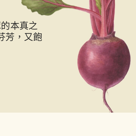
琢的本真之
芬芳，又飽