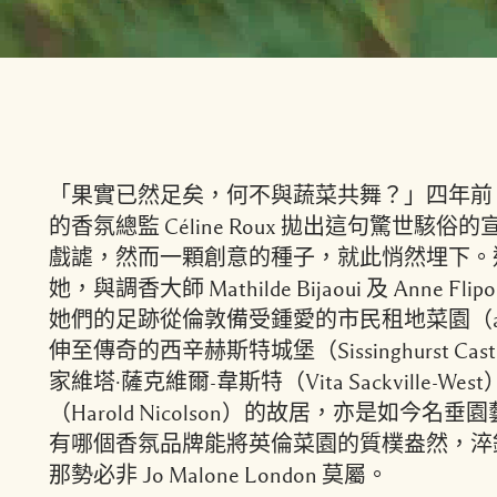
「果實已然足矣，何不與蔬菜共舞？」四年前，當 Jo 
的香氛總監 Céline Roux 拋出這句驚世駭
戲謔，然而一顆創意的種子，就此悄然埋下。
她，與調香大師 Mathilde Bijaoui 及 Anne 
她們的足跡從倫敦備受鍾愛的市民租地菜園（all
伸至傳奇的西辛赫斯特城堡（Sissinghurst Ca
家維塔·薩克維爾-韋斯特（Vita Sackville-W
（Harold Nicolson）的故居，亦是如今
有哪個香氛品牌能將英倫菜園的質樸盎然，淬
那勢必非 Jo Malone London 莫屬。