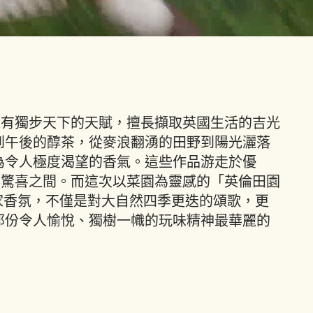
擁有獨步天下的天賦，擅長擷取英國生活的吉光
到午後的醇茶，從麥浪翻湧的田野到陽光灑落
為令人極度渴望的香氣。這些作品游走於優
與驚喜之間。而這次以菜園為靈感的「英倫田園
家香氛，不僅是對大自然四季更迭的頌歌，更
ondon 那份令人愉悅、獨樹一幟的玩味精神最華麗的