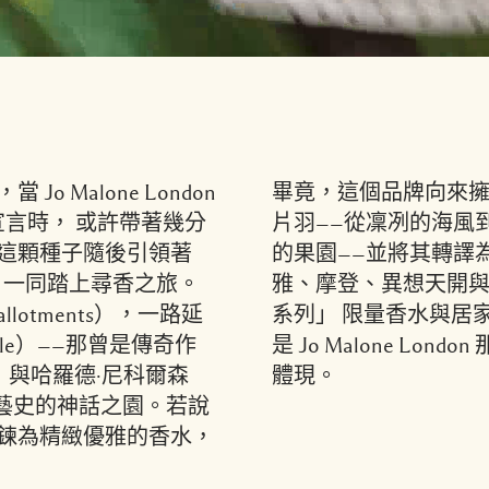
Malone London
畢竟，這個品牌向來
俗的宣言時， 或許帶著幾分
片羽——從凜冽的海風
這顆種子隨後引領著
的果園——並將其轉譯
Flipo 一同踏上尋香之旅。
雅、摩登、異想天開
otments），一路延
系列」 限量香水與居
stle）——那曾是傳奇作
是 Jo Malone L
est）與哈羅德·尼科爾森
體現。
名垂園藝史的神話之園。若說
鍊為精緻優雅的香水，