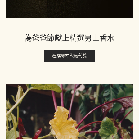
為爸爸節獻上精選男士香水
選購絲柏與葡萄藤