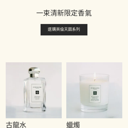
一束清新限定香氣
選購英倫天園系列
古龍水
蠟燭