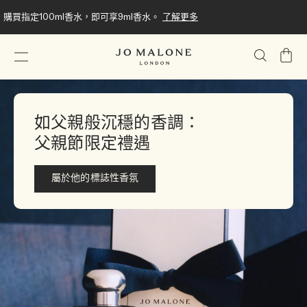
購買指定100ml香水，即可享9ml香水。
了解更多
我
的
購
物
車