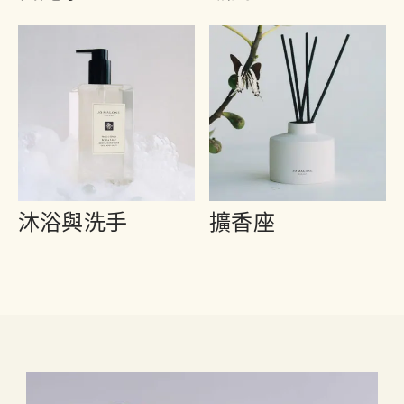
沐浴與洗手
擴香座