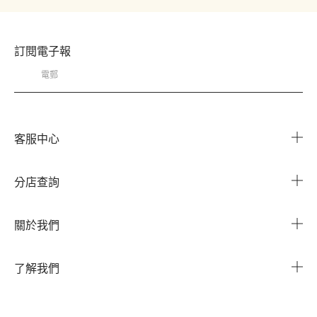
訂閱電子報
客服中心
常見問題
分店查詢
與我們聯繫
搜尋櫃點
關於我們
我的帳戶
企業資訊
我的訂單
了解我們
企業贈禮
運送服務
Instagram