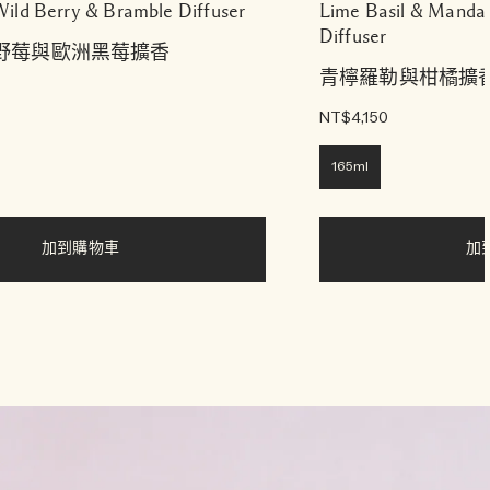
ild Berry & Bramble Diffuser
Lime Basil & Mandar
Diffuser
se 野莓與歐洲黑莓擴香
青檸羅勒與柑橘擴
NT$4,150
165ml
加到購物車