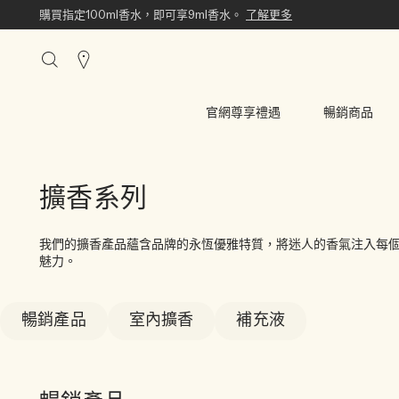
購買指定100ml香水，即可享9ml香水。
了解更多
搜
尋
櫃
官網尊享禮遇
暢銷商品
點
擴香系列
我們的擴香產品蘊含品牌的永恆優雅特質，將迷人的香氣注入每
魅力。
暢銷產品
室內擴香
補充液