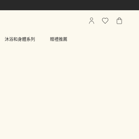
我
心
我
的
願
的
帳
清
購
沐浴和身體系列
贈禮推薦
戶
單
物
車