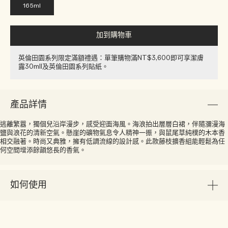
165ml
加到購物車
英倫田園系列限定滿額禮遇：單筆購物滿NT$3,600即可享潔膚
露30ml​l​​及英倫田園系列貼紙​。
產品詳情
逃離繁囂，獨個兒沿岸漫步，感受迎面海風。海浪拍出層層白裙，伴隨瀰漫海
鹽與浪花的清新空氣。懸崖的礦物氣息令人精神一振，與鼠尾草純樸的木本香
相交融著。時尚又典雅，擁有低調流線的設計感。此款藤枝擴香組能輕鬆為任
何空間增添餘韻悠長的香氣。
如何使用