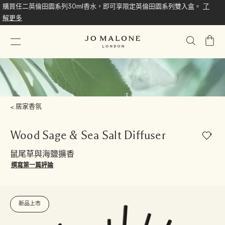
購買任二英倫田園系列30ml香水，即可享限定英倫田園系列雙入盒。
了
解更多
我
的
購
物
車
居家香氛
Wood Sage & Sea Salt Diffuser
鼠尾草與海鹽擴香
撰寫第一篇評論
新品上市