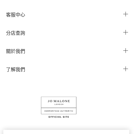
客服中心
常見問題
分店查詢
與我們聯繫
搜尋櫃點
關於我們
我的帳戶
企業資訊
我的訂單
了解我們
企業贈禮
運送服務
Instagram
退換貨服務
Facebook
線上購物
LINE
查詢我的訂單
條款細則
隱私權政策
Cookies 設定