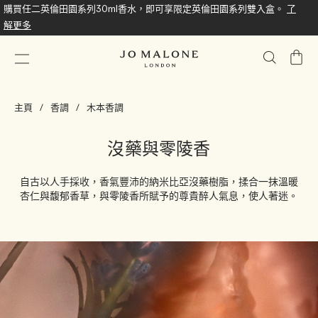
購買任二英倫田園系列30ml香水，即可享限定英倫田園系列雙入盒。
了
解更多
我
的
購
主頁
香調
木本香調
物
車
沒藥與零陵香
自古以人手採收，香氣豐沛的納米比亞沒藥樹脂，揉合一抹溫暖
杏仁與馥郁香草，與零陵香所賦予的尊貴醉人氣息，使人著迷。