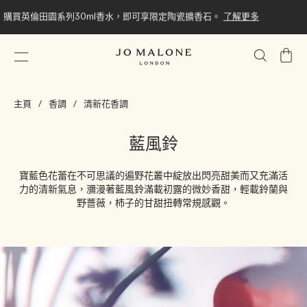
購買英倫田園系列30ml香水，即可享限定陶瓷擴香石。
了解更多
我
的
購
主頁
香調
清新花香調
物
車
藍風鈴
寶藍色花蕾在不可思議的遍野花叢中綻放出閃亮甜美而又充滿活
力的清新氣息，瀰漫著藍風鈴滿載初露的微妙香甜，輕載鈴蘭與
野薔薇，柿子的甘甜扭轉常規感觀。