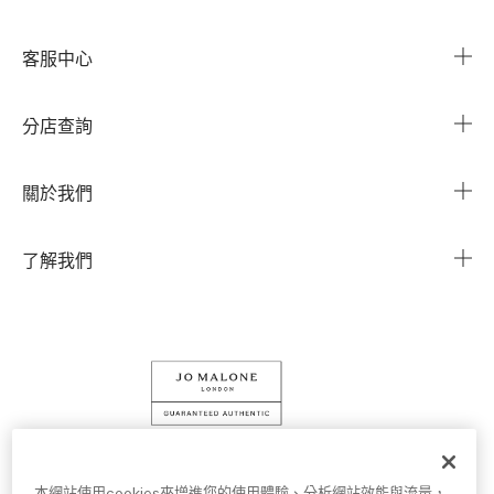
客服中心
常見問題
分店查詢
與我們聯繫
搜尋櫃點
關於我們
我的帳戶
企業資訊
我的訂單
了解我們
企業贈禮
運送服務
Instagram
退換貨服務
Facebook
線上購物
LINE
查詢我的訂單
條款細則
隱私權政策
Cookies 設定