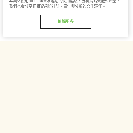
本網站使用cookies來增進您的使用體驗、分析網站效能與流量，
與我們聯繫
我們也會分享相關資訊給社群、廣告與分析的合作夥伴。
搜尋櫃點
關於我們
我的帳戶
瞭解更多
企業資訊
我的訂單
了解我們
企業贈禮
運送服務
Instagram
退換貨服務
Facebook
線上購物
LINE
查詢我的訂單
條款細則
隱私權政策
Cookies 設定
© Jo Malone London 2026