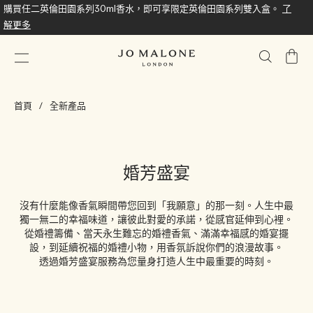
購買任二英倫田園系列30ml香水，即可享限定英倫田園系列雙入盒。
了
解更多
我
的
購
首頁
全新產品
物
車
婚芳盛宴
沒有什麼能像香氣瞬間帶您回到「我願意」的那一刻。人生中最
獨一無二的幸福味道，讓彼此對愛的承諾，從感官延伸到心裡。
從婚禮籌備、當天永生難忘的婚禮香氣、滿滿幸福感的婚宴擺
設，到延續祝福的婚禮小物，用香氛訴說你們的浪漫故事。
透過婚芳盛宴服務為您量身打造人生中最重要的時刻。