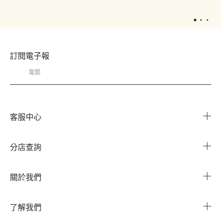
1
2
3
訂閱電子報
客服中心
常見問題
分店查詢
與我們聯繫
搜尋櫃點
關於我們
我的帳戶
企業資訊
我的訂單
了解我們
企業贈禮