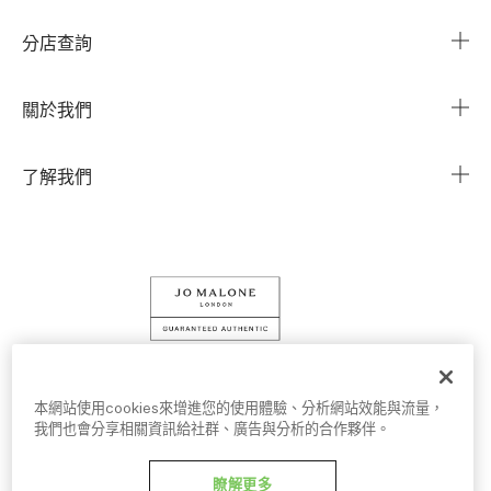
常見問題
分店查詢
與我們聯繫
搜尋櫃點
關於我們
我的帳戶
企業資訊
我的訂單
了解我們
企業贈禮
運送服務
Instagram
退換貨服務
Facebook
線上購物
LINE
查詢我的訂單
條款細則
隱私權政策
Cookies 設定
本網站使用cookies來增進您的使用體驗、分析網站效能與流量，
我們也會分享相關資訊給社群、廣告與分析的合作夥伴。
© Jo Malone London 2026
瞭解更多