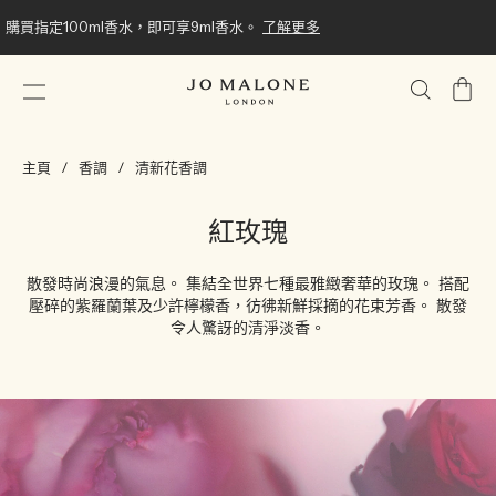
購買指定100ml香水，即可享9ml香水。
了解更多
我
的
購
主頁
香調
清新花香調
物
車
紅玫瑰
散發時尚浪漫的氣息。 集結全世界七種最雅緻奢華的玫瑰。 搭配
壓碎的紫羅蘭葉及少許檸檬香，彷彿新鮮採摘的花束芳香。 散發
令人驚訝的清淨淡香。