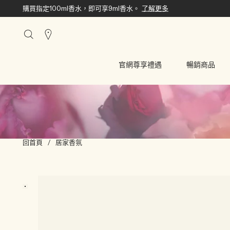
購買指定100ml香水，即可享9ml香水。
了解更多
搜
尋
櫃
官網尊享禮遇
暢銷商品
點
回首頁
/
居家香氛