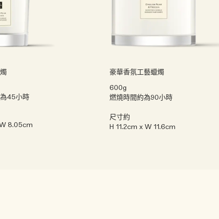
燭
豪華香氛工藝蠟燭
600g
為45小時
燃燒時間約為90小時
尺寸約
 W 8.05cm
H 11.2cm x W 11.6cm