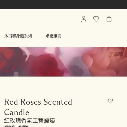
我
心
我
的
願
的
帳
清
購
沐浴和身體系列
贈禮推薦
戶
單
物
車
Red Roses Scented
Candle
紅玫瑰香氛工藝蠟燭