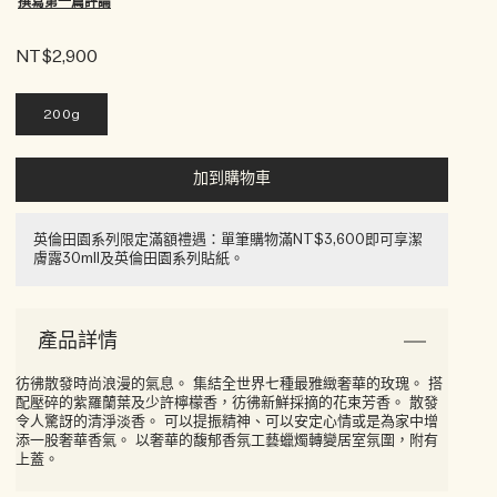
撰寫第一篇評論
NT$2,900
200g
加到購物車
英倫田園系列限定滿額禮遇：單筆購物滿NT$3,600即可享潔
膚露30ml​l​​及英倫田園系列貼紙​。
產品詳情
彷彿散發時尚浪漫的氣息。 集結全世界七種最雅緻奢華的玫瑰。 搭
配壓碎的紫羅蘭葉及少許檸檬香，彷彿新鮮採摘的花束芳香。 散發
令人驚訝的清淨淡香。 可以提振精神、可以安定心情或是為家中增
添一股奢華香氣。 以奢華的馥郁香氛工藝蠟燭轉變居室氛圍，附有
上蓋。