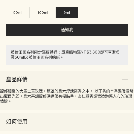
50ml
100ml
9ml
通知我
英倫田園系列限定滿額禮遇：單筆購物滿NT$3,600即可享潔膚
露30ml​l​​及英倫田園系列貼紙​。
產品詳情
馥郁細緻的大馬士革玫瑰，籠罩於烏木煙燻迷香之中， 以丁香的辛香溫暖激發
出燿目光芒，烏木基調馥郁深邃帶有樹脂香，杏仁糖香調營造魅惑人心的璀璨
情懷。
如何使用