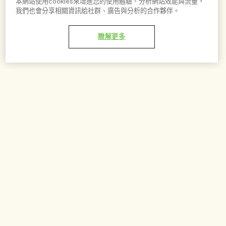
本網站使用cookies來增進您的使用體驗、分析網站效能與流量，
我們也會分享相關資訊給社群、廣告與分析的合作夥伴。
瞭解更多
加到購物車 - NT$2,900
香氛蠟燭規格