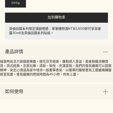
200g
加到購物車
英倫田園系列限定滿額禮遇：單筆購物滿NT$3,600即可享潔膚
露30ml​l​​及英倫田園系列貼紙​。
產品詳情
倫敦時尚活力與嬉遊樂趣。橙花芬芳絕美，羅勒誘人垂涎，兩者嫵媚流轉情
意。英式經典，恣意玩樂。清新、愉悅、充滿冒險。我們的香氛蠟燭可以提振
精神、安定心情或為家中增添一股奢華香氣，以奢華的馥郁香氛工藝蠟燭轉變
居室氛圍。香氛蠟燭的燃燒時間為45小時，附有上蓋。
如何使用