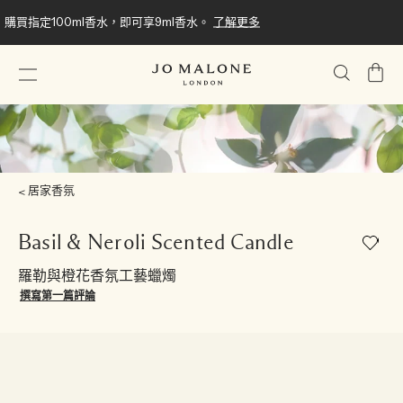
購買指定100ml香水，即可享9ml香水。
了解更多
我
的
購
物
車
居家香氛
Basil & Neroli Scented Candle
羅勒與橙花香氛工藝蠟燭
撰寫第一篇評論