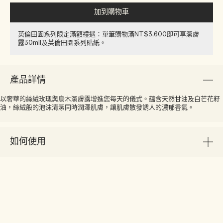
加到購物車
英倫田園系列限定滿額禮遇：單筆購物滿NT$3,600即可享潔膚
露30ml​l​​及英倫田園系列貼紙​。
產品詳情
以奢華的絲絨玫瑰與烏木潔膚露增進您每天的儀式。蘊含天然甘油及白芒花籽
油，絲絨般的泡沫清潔同時潤澤肌膚，讓肌膚散發誘人的濃郁香氣。
如何使用