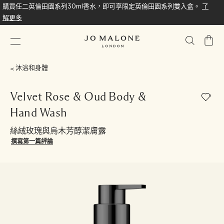
購買任二英倫田園系列30ml香水，即可享限定英倫田園系列雙入盒。
了
解更多
我
的
購
沐浴和身體
物
車
Velvet Rose & Oud Body &
Hand Wash
絲絨玫瑰與烏木芳醇潔膚露
撰寫第一篇評論