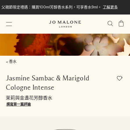
父親節限定禮遇：購買100ml芳醇香水系列，可享香水9ml。
了解更多
我
的
購
物
車
香水
Jasmine Sambac & Marigold
Cologne Intense
茉莉與金盞花芳醇香水
撰寫第一篇評論