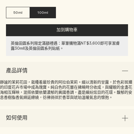
50ml
100ml
加到購物車
英倫田園系列限定滿額禮遇：單筆購物滿NT$3,600即可享潔膚
露30ml​l​​及英倫田園系列貼紙​。
產品詳情
靜謐的茉莉花田，栽種着最珍貴的阿拉伯茉莉。綴以清新的甘露，於色彩斑斕
的印度花卉市場中成為瑰寶。純白色的花蕾在拂曉時分收成，與耀眼的金盞花
海相互輝映，混搭依蘭依蘭濃郁的異國香調，盡是繽紛炫目的花環。馥郁的安
息香樹脂香氣綿延繚繞，彷彿徜徉於香草與琥珀溫暖氣息的懷抱。
如何使用