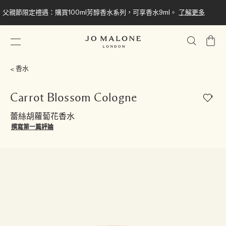
父親節限定禮遇：購買100ml芳醇香水系列，可享香水9ml。
了解更多
我
的
購
香水
物
車
Carrot Blossom Cologne
蕾絲胡蘿蔔花香水
撰寫第一篇評論