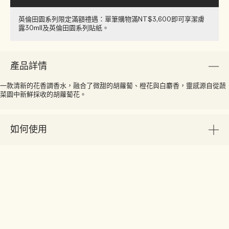
英倫田園系列限定滿額禮遇：單筆購物滿NT$3,600即可享潔膚
露30ml​l​​及英倫田園系列貼紙​。
產品詳情
一款清新的花香調香水，融合了微甜的胡蘿蔔、橙花與白麝香，靈感源自從蔬
菜園中新鮮採收的胡蘿蔔花。
如何使用