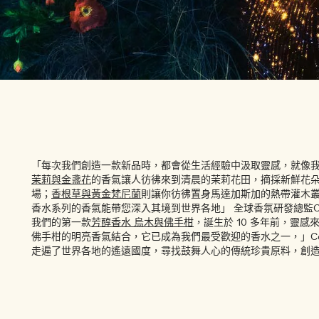
「每次我們創造一款新品時，都會從生活經驗中汲取靈感，就像
茉莉與金盞花
的香氣讓人彷彿來到清晨的茉莉花田，摘採新鮮花
場；
香根草與黃金梵尼蘭
則讓你彷彿置身馬達加斯加的熱帶灌木
香水系列的香氣能帶您深入其境到世界各地」 全球香氛研發總監Cél
我們的第一款
芳醇香水
烏木與佛手柑
，誕生於 10 多年前，靈感
佛手柑的明亮香氣結合，它已成為我們最受歡迎的香水之一，」Cél
走遍了世界各地的遙遠國度，尋找鼓舞人心的傳統珍貴原料，創