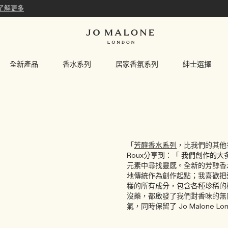
了解更多
全新產品
香水系列
居家香氛系列
紳士選擇
「
芳醇香水系列
，比我們的其他
Roux分享到：「 我們創作
元素中尋找靈感。全新的芳醇香
地傳統作為創作起點；我喜歡把
穫的所有成分，包含各種珍稀的
沒藥，都啟發了我們對香味的無
氣，同時保留了 Jo Malone 