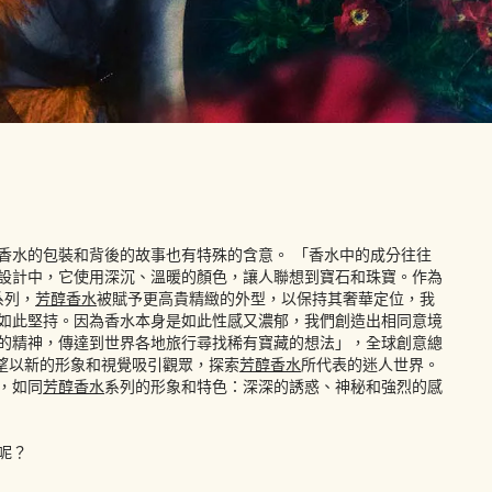
香水的包裝和背後的故事也有特殊的含意。 「香水中的成分往往
設計中，它使用深沉、溫暖的顏色，讓人聯想到寶石和珠寶。作為
的系列，
芳醇香水
被賦予更高貴精緻的外型，以保持其奢華定位，我
如此堅持。因為香水本身是如此性感又濃郁，我們創造出相同意境
的精神，傳達到世界各地旅行尋找稀有寶藏的想法」，全球創意總
我們希望以新的形象和視覺吸引觀眾，探索
芳醇香水
所代表的迷人世界。
，如同
芳醇香水
系列的形象和特色：深深的誘惑、神秘和強烈的感
呢？