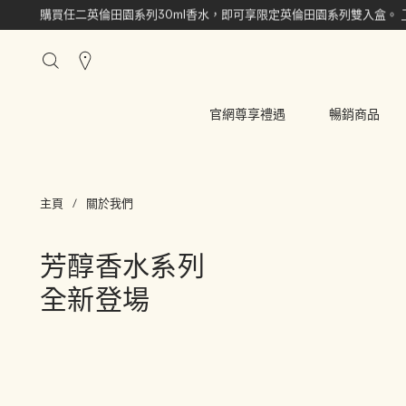
購買任二英倫田園系列30ml香水，即可享限定英倫田園系列雙入盒。
搜
尋
櫃
官網尊享禮遇
暢銷商品
點
主頁
關於我們
芳醇香水系列
全新登場