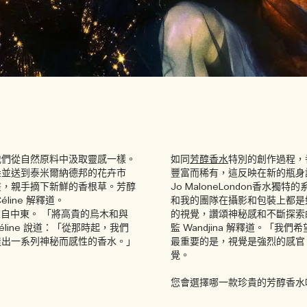
我們從自然原料中汲取靈感一樣。
如同
芳醇香水
特別的創作過程，
朵並送到泰米爾納德邦的花卉市
豐富而稀有，這反映在新的瓶身
叢，親手摘下新鮮的香根草。芳醇
Jo MaloneLondon香水獨特
ine 解釋道。
和我的團隊在攝影和包裝上都是
來自中東。 「將高貴的烏木和與
的視覺，讚頌神秘感和不斷探索
ine 說道：「從那時起，我們
監 Wandjina 解釋道。「
造出一系列神秘而感性的香水。」
最重要的是，視覺是強烈的感官
覺。
您會選擇哪一款珍貴的芳醇香水