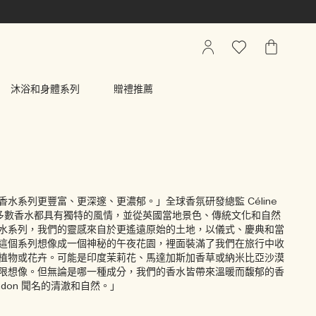
我
心
我
的
願
的
帳
清
購
沐浴和身體系列
贈禮推薦
戶
單
物
車
香水系列更豐富、更深邃、更濃郁。」全球香氛研發總監 Céline
的大多數香水都具有獨特的風情，並從英國當地景色、傳統文化和自然
水系列，我們的靈感來自於更遙遠原始的土地，以儀式、慶典和當
這個系列想像成一個神秘的午夜花園，裡面裝滿了我們在旅行中收
植物或花卉。可能是印度茉莉花、馬達加斯加香草或納米比亞沙漠
限想像。但無論是哪一種成分，我們的香水皆帶來溫暖而馥郁的香
London 聞名的清澈和自然。」