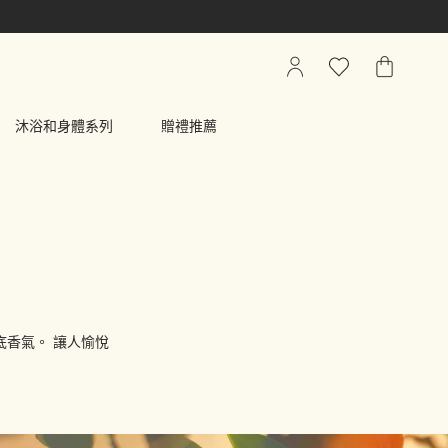
我
心
我
的
願
的
帳
清
購
沐浴和身體系列
贈禮推薦
戶
單
物
車
底香氣。 讓人愉悅