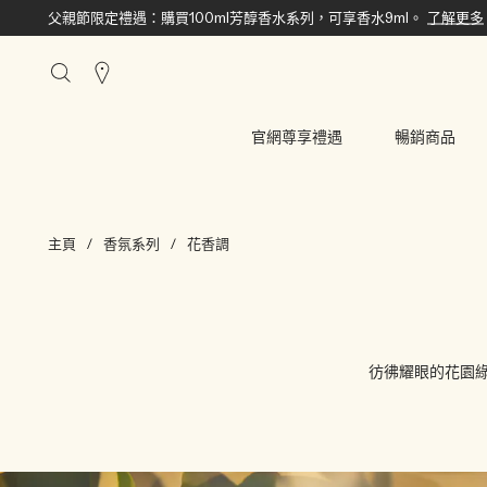
父親節限定禮遇：購買100ml芳醇香水系列，可享香水9ml。
了解更多
搜
尋
櫃
官網尊享禮遇
暢銷商品
點
主頁
香氛系列
花香調
彷彿耀眼的花園綠