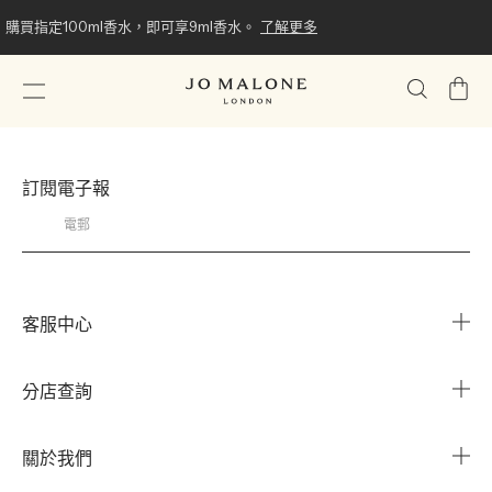
購買指定100ml香水，即可享9ml香水。
了解更多
我
的
購
物
訂閱電子報
車
客服中心
常見問題
分店查詢
與我們聯繫
搜尋櫃點
關於我們
我的帳戶