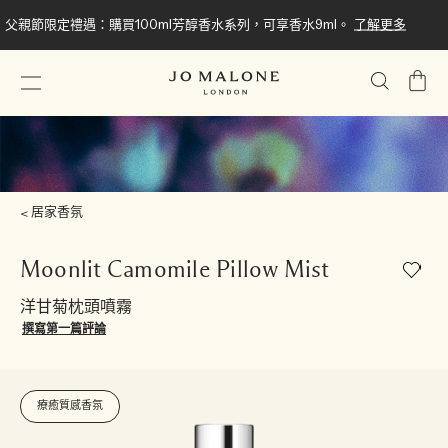
父親節限定禮遇：購買100ml芳醇香水系列，可享香水9ml。
了解更多
我
的
購
物
車
居家香氛
Moonlit Camomile Pillow Mist
洋甘菊枕頭噴霧
撰寫第一篇評論
療癒質感香氛