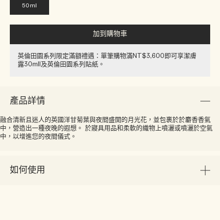
50ml
加到購物車
英倫田園系列限定滿額禮遇：單筆購物滿NT$3,600即可享潔膚
露30ml​l​​及英倫田園系列貼紙​。
產品詳情
融合清新且迷人的英國洋甘菊葉與夜間盛開的月光花，並包裹於於麝香香氣
中，營造出一種夜晚的遐想。 於寢具用品和柔軟的織物上噴灑或噴灑於空氣
中，以增進您的夜間儀式。
如何使用