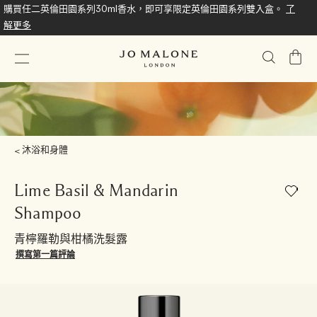
購買任二英倫田園系列30ml香水，即可享限定英倫田園系列雙入盒。
了
解更多
我
的
購
物
車
沐浴和身體
Lime Basil & Mandarin
Shampoo
青檸羅勒與柑橘洗髮露
撰寫第一篇評論