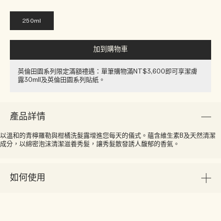
250ml
加到購物車
英倫田園系列限定滿額禮遇：單筆購物滿NT$3,600即可享潔膚
露30ml​l​​及英倫田園系列貼紙​。
產品詳情
以溫和的青檸羅勒與柑橘洗髮露增進您每天的儀式。蘊含維生素B及天然清潔
成分，以綿密泡沫清潔滋養秀髮，讓秀髮散發誘人馥郁的香氣。
如何使用