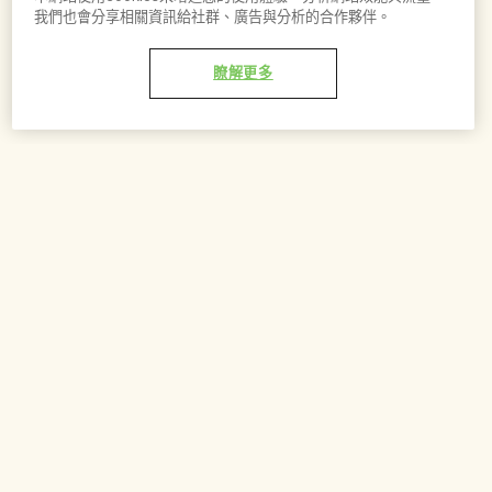
我們也會分享相關資訊給社群、廣告與分析的合作夥伴。
瞭解更多
加到購物車 - NT$2,100
調配創造專屬於您的香氛
自由層疊配搭，打造出最能展現自我本質的香氣。