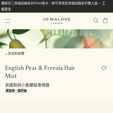
購買任二英倫田園系列30ml香水，即可享限定英倫田園系列雙入盒。
了
解更多
我
的
購
物
車
沐浴和身體
English Pear & Freesia Hair
Mist
英國梨與小蒼蘭髮香噴霧
撰寫第一篇評論