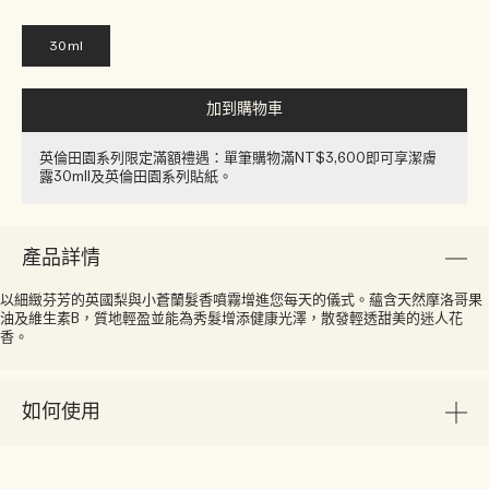
30ml
加到購物車
英倫田園系列限定滿額禮遇：單筆購物滿NT$3,600即可享潔膚
露30ml​l​​及英倫田園系列貼紙​。
產品詳情
以細緻芬芳的英國梨與小蒼蘭髮香噴霧增進您每天的儀式。蘊含天然摩洛哥果
油及維生素B，質地輕盈並能為秀髮增添健康光澤，散發輕透甜美的迷人花
香。
如何使用