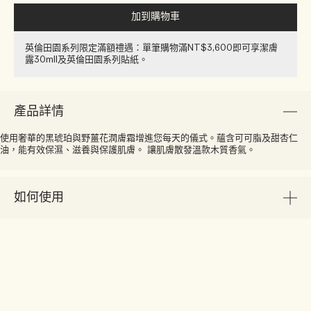
加到購物車
英倫田園系列限定滿額禮遇：單筆購物滿NT$3,600即可享潔膚
露30ml​l​​及英倫田園系列貼紙​。
產品詳情
使用奢華的黑琥珀與野薑花潤膚霜增進您每天的儀式。蘊含可可脂及甜杏仁
油，能有效保濕、滋養與保護肌膚。 讓肌膚散發溫款木質香氣。
如何使用