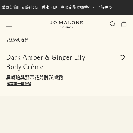
購買英倫田園系列30ml香水，即可享限定陶瓷擴香石。
了解更多
我
的
購
沐浴和身體
物
車
Dark Amber & Ginger Lily
Body Crème
黑琥珀與野薑花芳醇潤膚霜
撰寫第一篇評論