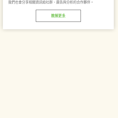
我們也會分享相關資訊給社群、廣告與分析的合作夥伴。
瞭解更多
加到購物車 - NT$5,850
香調
1/3