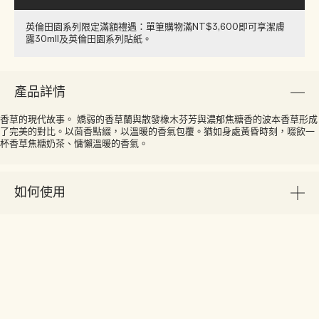
英倫田園系列限定滿額禮遇：單筆購物滿NT$3,600即可享潔膚
露30ml​l​​及英倫田園系列貼紙​。
產品詳情
香草的現代故事。 嬌弱的香草蘭與散發橡木芬芳與濃郁焦糖香的波本香草形成
了完美的對比。以茴香點綴，以溫暖的香氣包覆。猶如身處黃昏時刻，啜飲一
杯香草焦糖奶茶、慵懶溫暖的香氣。
如何使用