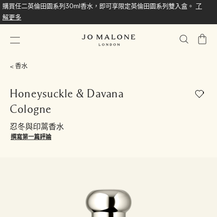
購買任二英倫田園系列30ml香水，即可享限定英倫田園系列雙入盒。
了
解更多
我
的
購
香水
物
車
Honeysuckle & Davana
Cologne
忍冬與印蒿香水
撰寫第一篇評論