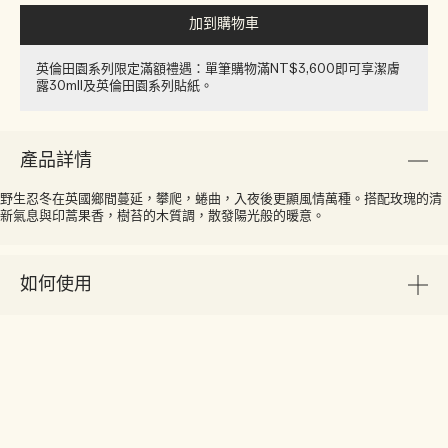
加到購物車
英倫田園系列限定滿額禮遇：單筆購物滿NT$3,600即可享潔膚
露30ml​l​​及英倫田園系列貼紙​。
產品詳情
野生忍冬在英國鄉間蔓延，攀爬，蜷曲，入夜後更顯風情萬種。搭配玫瑰的清
新氣息與印蒿果香，樹苔的木質調，散發陽光般的暖意。
如何使用