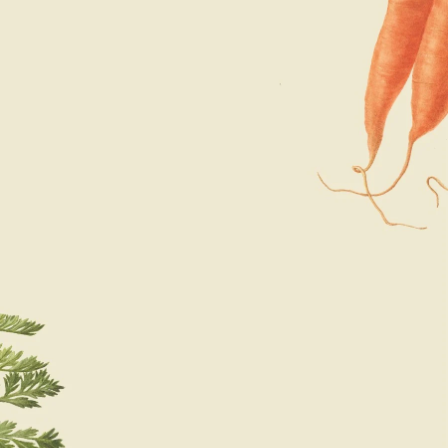
蕾絲胡蘿蔔花
緋紅甜菜根
絲絨奶油南瓜
立即選購