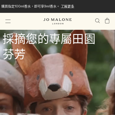
購買指定100ml香水，即可享9ml香水。
了解更多
我
的
購
採摘您的專屬田園
物
車
芬芳