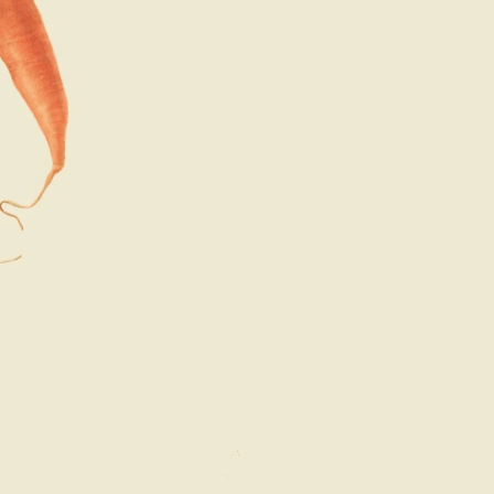
小茴香
散發草本清香並帶著微甜的茴香氣
息，為前調注入如晨露般的清透甘
甜。
蕾絲胡蘿蔔花
清新花香中帶著一抹大地氣息的芬
芳，與鳶尾花的粉質香氣相映成趣。
廣藿香
以深邃且感性的木質香氣作為基調，
提升持久度與層次感。