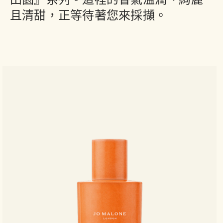
田園』系列。這裡的香氣溫潤、絢麗
且清甜，正等待著您來採擷。