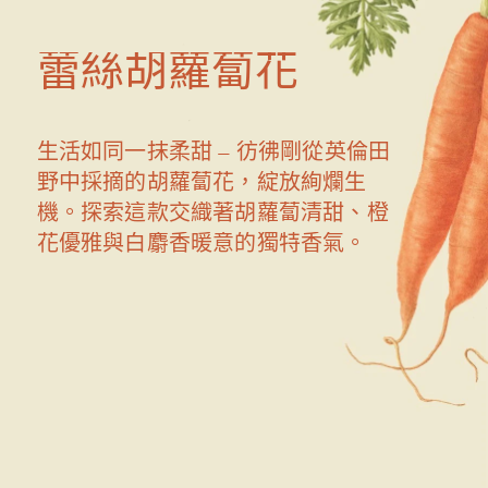
蕾絲胡蘿蔔花
生活如同一抹柔甜 — 彷彿剛從英倫田
野中採摘的胡蘿蔔花，綻放絢爛生
機。探索這款交織著胡蘿蔔清甜、橙
花優雅與白麝香暖意的獨特香氣。