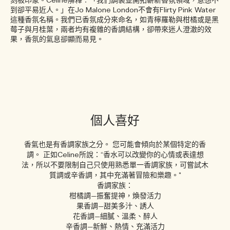
刻板印象。Celine解釋︰「我們調製並開拓嶄新香氛領域，意想不
到卻平易近人。」在Jo Malone London不會有Flirty Pink Water
這種香氛名稱。我們已香氛成分來命名，如青檸羅勒與柑橘或是黑
莓子與月桂葉，兩者均有複雜的香調結構，卻帶來迷人澄澈的效
果，香氛的氣息卻顯而易見。
個人喜好
香氣也是有香調家族之分。 您可能會傾向於某個特定的香
調。 正如Celine所說：“香水可以改變你的心情或表達想
法，所以不要限制自己只使用熟悉單一香調家族，可嘗試木
質調或辛香調，其中充滿著冒險和樂趣。"
香調家族：
柑橘調—振奮提神，煥發活力
果香調—甜美多汁、誘人
花香調—細膩、溫柔、醉人
辛香調—新鮮、熱情、充滿活力