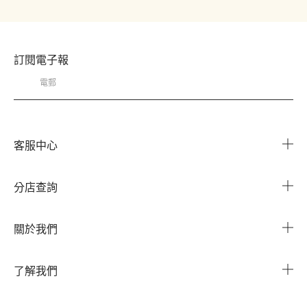
訂閱電子報
客服中心
常見問題
分店查詢
與我們聯繫
搜尋櫃點
關於我們
我的帳戶
企業資訊
我的訂單
了解我們
企業贈禮
運送服務
Instagram