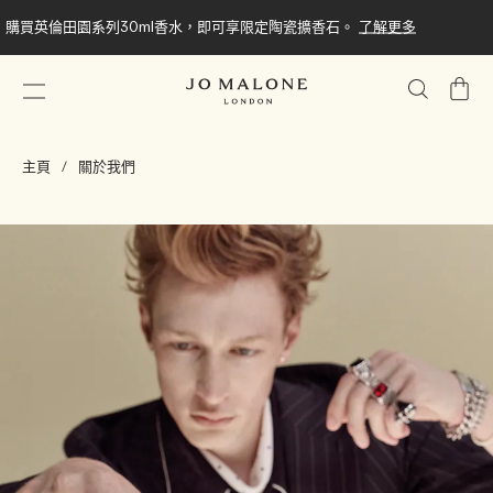
購買英倫田園系列30ml香水，即可享限定陶瓷擴香石。
了解更多
我
的
購
主頁
關於我們
物
車