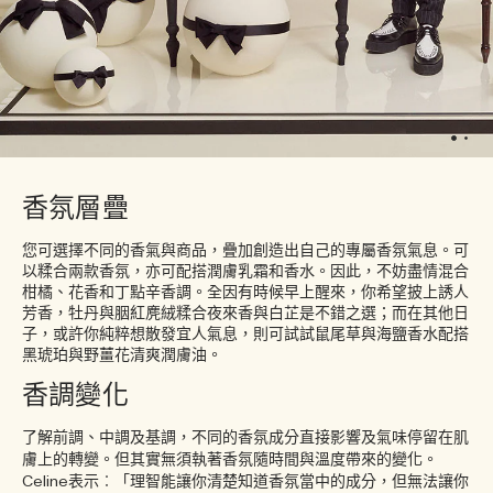
香氛層疊
您可選擇不同的香氣與商品，疊加創造出自己的專屬香氛氣息。可
以糅合兩款香氛，亦可配搭潤膚乳霜和香水。因此，不妨盡情混合
柑橘、花香和丁點辛香調。全因有時候早上醒來，你希望披上誘人
芳香，牡丹與胭紅麂絨糅合夜來香與白芷是不錯之選；而在其他日
子，或許你純粹想散發宜人氣息，則可試試鼠尾草與海鹽香水配搭
黑琥珀與野薑花清爽潤膚油。
香調變化
了解前調、中調及基調，不同的香氛成分直接影響及氣味停留在肌
膚上的轉變。但其實無須執著香氛隨時間與溫度帶來的變化。
Celine表示︰「理智能讓你清楚知道香氛當中的成分，但無法讓你