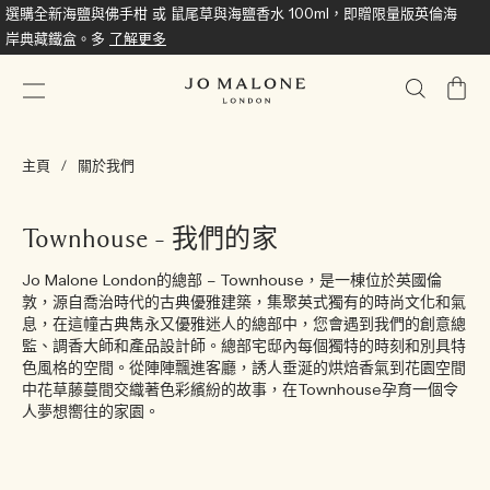
選購全新海鹽與佛手柑 或 鼠尾草與海鹽香水 100ml，即贈限量版英倫海
岸典藏鐵盒。多
了解更多
我
的
購
主頁
關於我們
物
車
Townhouse – 我們的家
Jo Malone London的總部 – Townhouse，是一棟位於英國倫
敦，源自喬治時代的古典優雅建築，集聚英式獨有的時尚文化和氣
息，在這幢古典雋永又優雅迷人的總部中，您會遇到我們的創意總
監、調香大師和產品設計師。總部宅邸內每個獨特的時刻和別具特
色風格的空間。從陣陣飄進客廳，誘人垂涎的烘焙香氣到花園空間
中花草藤蔓間交織著色彩繽紛的故事，在Townhouse孕育一個令
人夢想嚮往的家園。