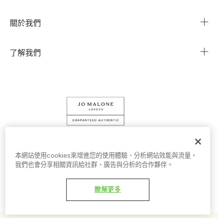
與我們聯繫
搜尋櫃點
關於我們
我的帳戶
企業資訊
我的訂單
了解我們
企業贈禮
運送服務
Instagram
退換貨服務
Facebook
線上購物
LINE
查詢我的訂單
條款細則
隱私權政策
Cookies 設定
本網站使用cookies來增進您的使用體驗、分析網站效能與流量，
我們也會分享相關資訊給社群、廣告與分析的合作夥伴。
© Jo Malone London 2026
瞭解更多