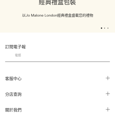
經典禮盒包裝
以Jo Malone London經典禮盒盛載您的禮物
1
2
3
訂閱電子報
客服中心
常見問題
分店查詢
與我們聯繫
搜尋櫃點
關於我們
我的帳戶