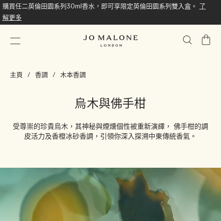
購買任二英倫田園系列30ml香水，即可享限定英倫田園系列雙入盒。
了
解更多
我
的
購
主頁
香調
木本香調
物
車
烏木與佛手柑
受尊崇的珍貴烏木，其神秘與煙燻個性被重新演繹， 佛手柑的調
皮活力及香橙冰砂香調，引領你深入探溯中東傳統香氣。