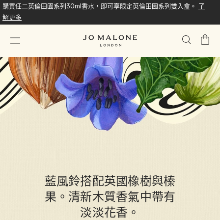
購買任二英倫田園系列30ml香水，即可享限定英倫田園系列雙入盒。
了
解更多
我
的
購
物
車
藍風鈴搭配英國橡樹與榛
果。清新木質香氣中帶有
淡淡花香。