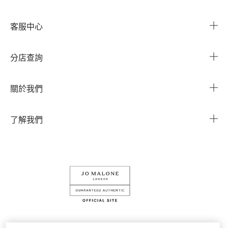
客服中心
常見問題
分店查詢
與我們聯繫
搜尋櫃點
關於我們
我的帳戶
企業資訊
我的訂單
了解我們
企業贈禮
運送服務
Instagram
退換貨服務
Facebook
線上購物
LINE
查詢我的訂單
條款細則
隱私權政策
Cookies 設定