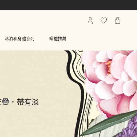
我
心
我
的
願
的
帳
清
購
沐浴和身體系列
贈禮推薦
戶
單
物
車
交疊，帶有淡