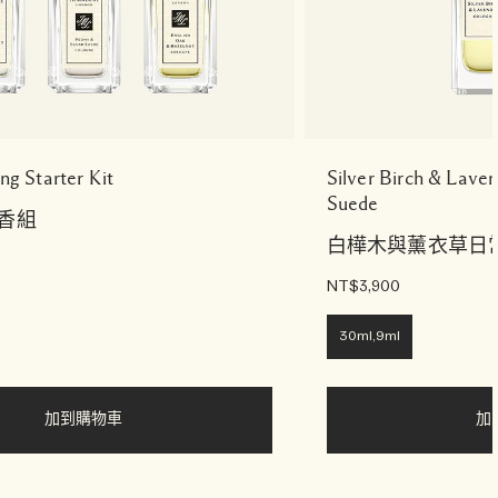
ng Starter Kit
Silver Birch & Lave
Suede
香組
白樺木與薰衣草日
NT$3,900
30ml,9ml
加到購物車