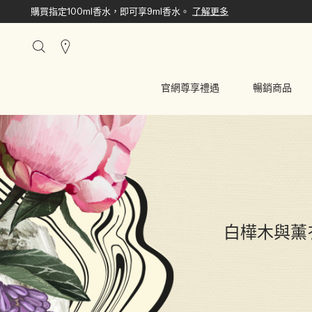
購買指定100ml香水，即可享9ml香水。
了解更多
搜
尋
櫃
官網尊享禮遇
暢銷商品
點
白樺木與薰