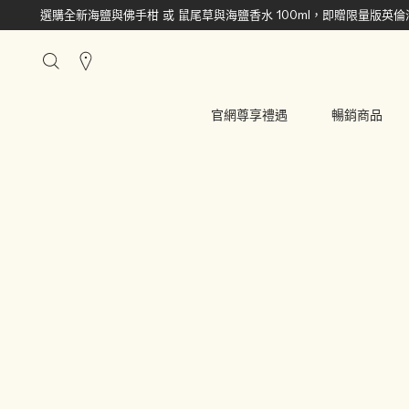
選購全新海鹽與佛手柑 或 鼠尾草與海鹽香水 100ml，即贈限量版英
搜
尋
櫃
官網尊享禮遇
暢銷商品
點