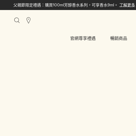
父親節限定禮遇：購買100ml芳醇香水系列，可享香水9ml。
了解更多
搜
尋
櫃
官網尊享禮遇
暢銷商品
點