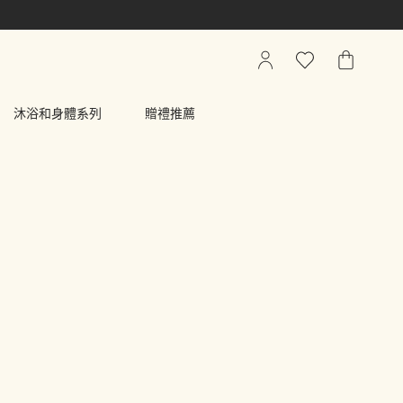
我
心
我
的
願
的
帳
清
購
沐浴和身體系列
贈禮推薦
戶
單
物
車