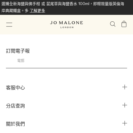
選購全新海鹽與佛手柑 或 鼠尾草與海鹽香水 100ml，即贈限量版英倫海
岸典藏鐵盒。多
了解更多
我
的
購
物
訂閱電子報
車
客服中心
常見問題
分店查詢
與我們聯繫
搜尋櫃點
關於我們
我的帳戶