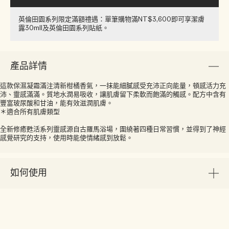
英倫田園系列限定滿額禮遇：單筆購物滿NT$3,600即可享潔膚
露30ml​l​​及英倫田園系列貼紙​。
產品詳情
這款保濕凝霜滿注清新柑橘香氣，一抹能細膩感受充沛正向能量，頓感活力充
沛、靈感滿滿。質地水潤易吸收，讓肌膚留下柔軟而飽滿的觸感。配方中含有
豐富玻尿酸和甘油，能有效滋潤肌膚。
＊適合所有肌膚類型
全新修癒甦活系列靈感源自古羅馬浴場，圍繞著四種日常習慣，並得到了神經
感覺研究的支持，使用時能使情緒感到放鬆。
如何使用