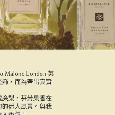
one London 英
掩飾，而為帶出真實
。
威廉梨，芬芳果香在
幻的迷人風景。與我