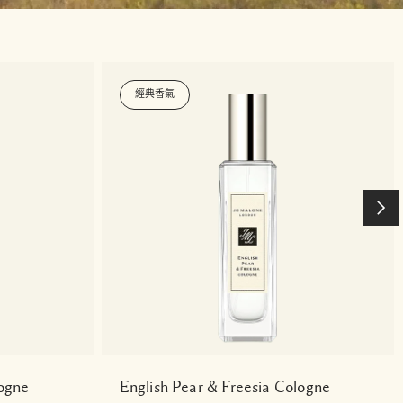
經典香氣
logne
English Pear & Freesia Cologne