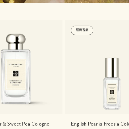
經典香氣
ar & Sweet Pea Cologne
English Pear & Freesia Co