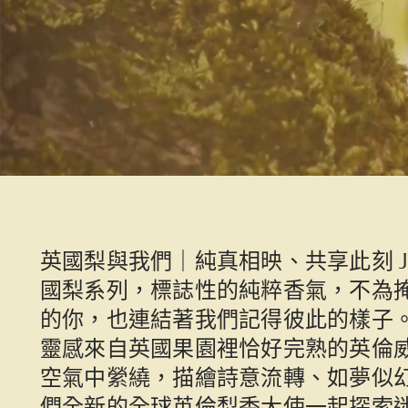
英國梨與我們｜純真相映、共享此刻 Jo Mal
國梨系列，標誌性的純粹香氣，不為
的你，也連結著我們記得彼此的樣子
靈感來自英國果園裡恰好完熟的英倫
空氣中縈繞，描繪詩意流轉、如夢似