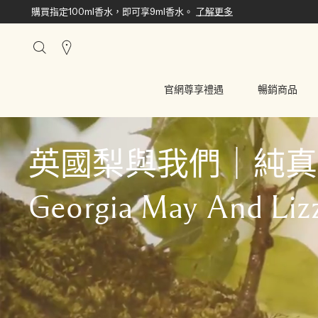
購買任二英倫田園系列30ml香水，即可享限定英倫田園系列雙入盒。
搜
尋
櫃
官網尊享禮遇
暢銷商品
點
英國梨與我們｜純真
Georgia May And Liz