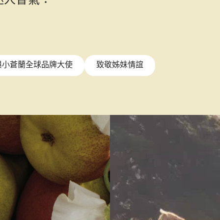
迷人香氣：
與小蒼蘭全球品牌大使
致敬姊妹情誼