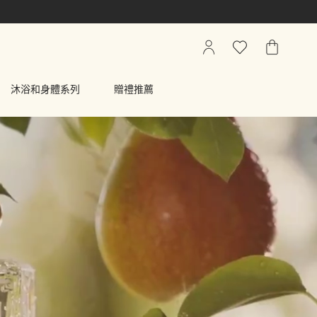
我
心
我
的
願
的
帳
清
購
沐浴和身體系列
贈禮推薦
戶
單
物
車