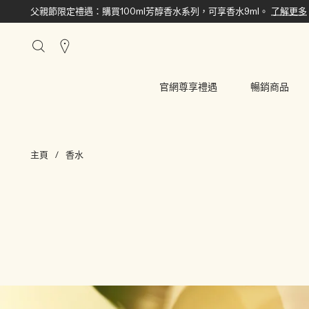
父親節限定禮遇：購買100ml芳醇香水系列，可享香水9ml。
了解更多
搜
尋
櫃
官網尊享禮遇
暢銷商品
點
主頁
香水