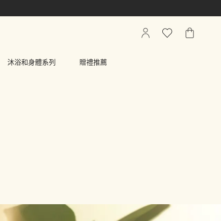
我
心
我
的
願
的
帳
清
購
沐浴和身體系列
贈禮推薦
戶
單
物
車