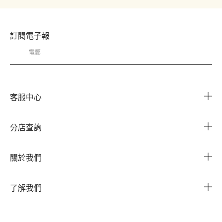
訂閱電子報
客服中心
常見問題
分店查詢
與我們聯繫
搜尋櫃點
關於我們
我的帳戶
企業資訊
我的訂單
了解我們
企業贈禮
運送服務
Instagram