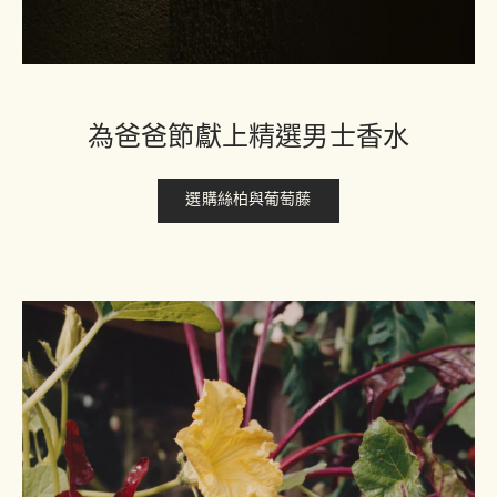
為爸爸節獻上精選男士香水
選購絲柏與葡萄藤