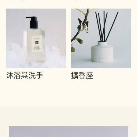
沐浴與洗手
擴香座