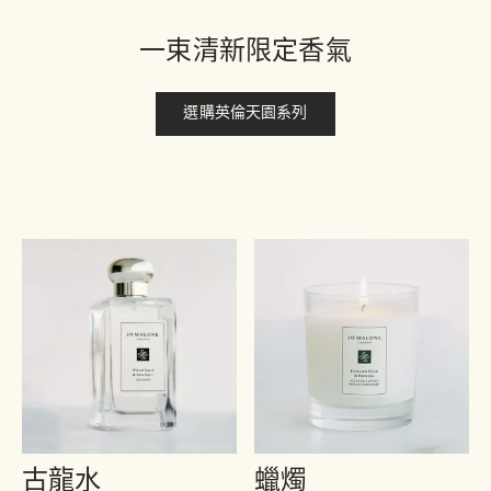
一束清新限定香氣
選購英倫天園系列
古龍水
蠟燭