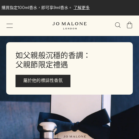
購買指定100ml香水，即可享9ml香水。
了解更多
我
的
購
物
車